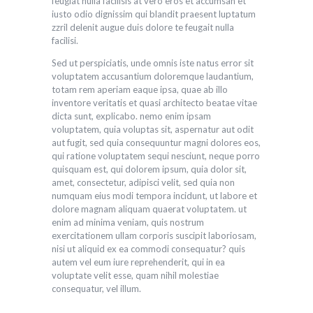
feugiat nulla facilisis at vero eros et accumsan et
iusto odio dignissim qui blandit praesent luptatum
zzril delenit augue duis dolore te feugait nulla
facilisi.
Sed ut perspiciatis, unde omnis iste natus error sit
voluptatem accusantium doloremque laudantium,
totam rem aperiam eaque ipsa, quae ab illo
inventore veritatis et quasi architecto beatae vitae
dicta sunt, explicabo. nemo enim ipsam
voluptatem, quia voluptas sit, aspernatur aut odit
aut fugit, sed quia consequuntur magni dolores eos,
qui ratione voluptatem sequi nesciunt, neque porro
quisquam est, qui dolorem ipsum, quia dolor sit,
amet, consectetur, adipisci velit, sed quia non
numquam eius modi tempora incidunt, ut labore et
dolore magnam aliquam quaerat voluptatem. ut
enim ad minima veniam, quis nostrum
exercitationem ullam corporis suscipit laboriosam,
nisi ut aliquid ex ea commodi consequatur? quis
autem vel eum iure reprehenderit, qui in ea
voluptate velit esse, quam nihil molestiae
consequatur, vel illum.