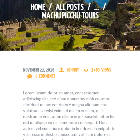
HOME
ALL POSTS
...
MACHU PICCHU TOURS
NOVEMBER 22, 2016
JOHNNY
3483
VIEWS
0
COMMENTS
Lorem ipsum dolor sit amet, consectetuer
adipiscing elit, sed diam nonummy nibh euismod
tincidunt ut laoreet dolore magna aliquam erat
volutpat. Ut wisi enim ad minim veniam, quis
nostrud exerci tation ullamcorper suscipit lobortis
nisl ut aliquip ex ea commodo consequat. Duis
autem vel eum iriure dolor in hendrerit in vulputate
velit esse molestie consequat, vel illum dolore eu