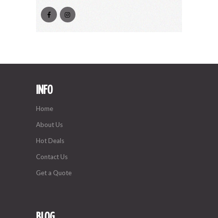
INFO
Home
About Us
Hot Deals
Contact Us
Get a Quote
BLOG