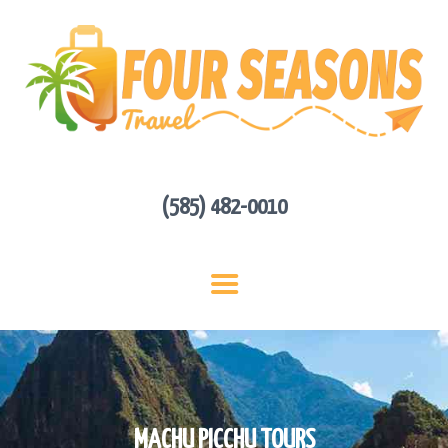
HOME
ABOUT US
HOT DEALS
CONTACT
GET A QUOTE
(585) 482-0010
MACHU PICCHU TOURS