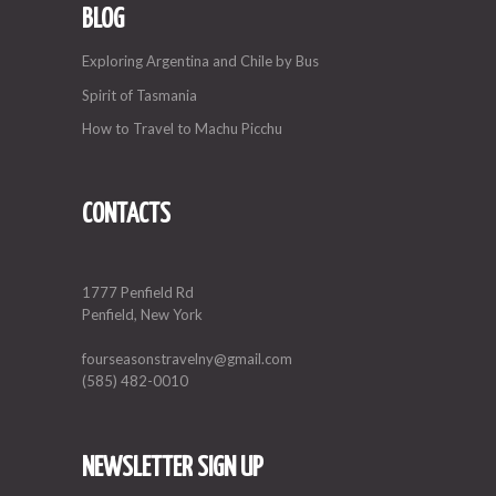
BLOG
Exploring Argentina and Chile by Bus
Spirit of Tasmania
How to Travel to Machu Picchu
CONTACTS
1777 Penfield Rd
Penfield, New York
fourseasonstravelny@gmail.com
(585) 482-0010
NEWSLETTER SIGN UP