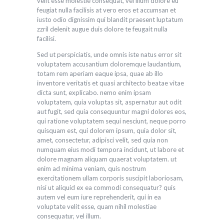
velit esse molestie consequat, vel illum dolore eu
feugiat nulla facilisis at vero eros et accumsan et
iusto odio dignissim qui blandit praesent luptatum
zzril delenit augue duis dolore te feugait nulla
facilisi.
Sed ut perspiciatis, unde omnis iste natus error sit
voluptatem accusantium doloremque laudantium,
totam rem aperiam eaque ipsa, quae ab illo
inventore veritatis et quasi architecto beatae vitae
dicta sunt, explicabo. nemo enim ipsam
voluptatem, quia voluptas sit, aspernatur aut odit
aut fugit, sed quia consequuntur magni dolores eos,
qui ratione voluptatem sequi nesciunt, neque porro
quisquam est, qui dolorem ipsum, quia dolor sit,
amet, consectetur, adipisci velit, sed quia non
numquam eius modi tempora incidunt, ut labore et
dolore magnam aliquam quaerat voluptatem. ut
enim ad minima veniam, quis nostrum
exercitationem ullam corporis suscipit laboriosam,
nisi ut aliquid ex ea commodi consequatur? quis
autem vel eum iure reprehenderit, qui in ea
voluptate velit esse, quam nihil molestiae
consequatur, vel illum.