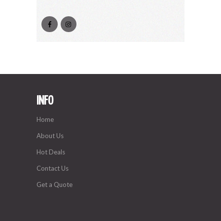
INFO
Home
About Us
Hot Deals
Contact Us
Get a Quote