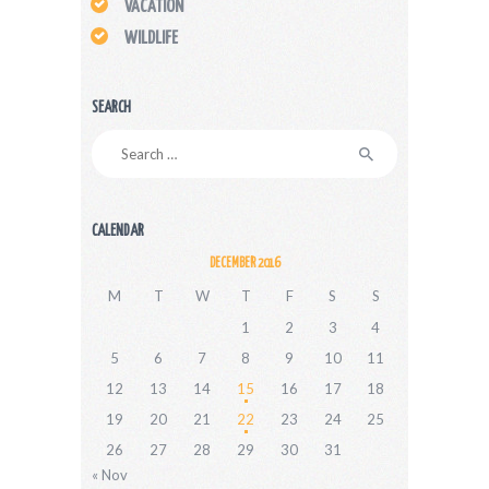
VACATION
WILDLIFE
SEARCH
Search
for:
CALENDAR
DECEMBER 2016
M
T
W
T
F
S
S
1
2
3
4
5
6
7
8
9
10
11
12
13
14
15
16
17
18
19
20
21
22
23
24
25
26
27
28
29
30
31
« Nov