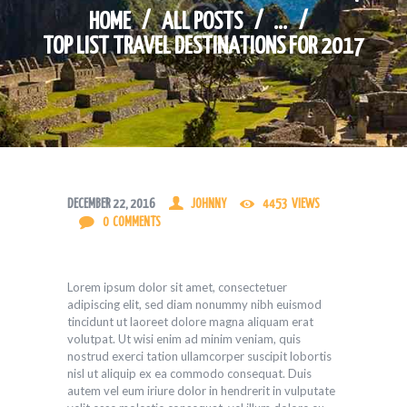
HOME
ALL POSTS
...
TOP LIST TRAVEL DESTINATIONS FOR 2017
DECEMBER 22, 2016
JOHNNY
4453
VIEWS
0
COMMENTS
Lorem ipsum dolor sit amet, consectetuer
adipiscing elit, sed diam nonummy nibh euismod
tincidunt ut laoreet dolore magna aliquam erat
volutpat. Ut wisi enim ad minim veniam, quis
nostrud exerci tation ullamcorper suscipit lobortis
nisl ut aliquip ex ea commodo consequat. Duis
autem vel eum iriure dolor in hendrerit in vulputate