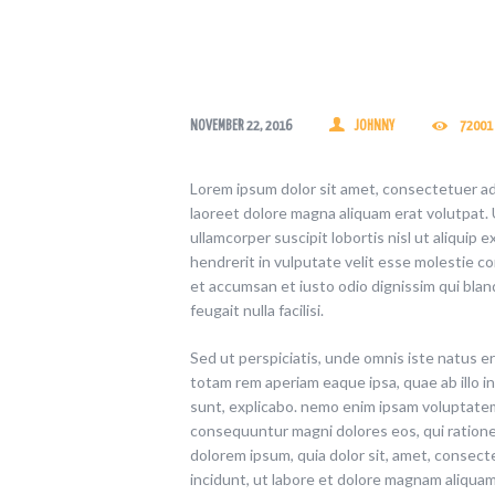
NOVEMBER 22, 2016
JOHNNY
72001
Lorem ipsum dolor sit amet, consectetuer ad
laoreet dolore magna aliquam erat volutpat. 
ullamcorper suscipit lobortis nisl ut aliquip
hendrerit in vulputate velit esse molestie con
et accumsan et iusto odio dignissim qui blan
feugait nulla facilisi.
Sed ut perspiciatis, unde omnis iste natus 
totam rem aperiam eaque ipsa, quae ab illo in
sunt, explicabo. nemo enim ipsam voluptatem,
consequuntur magni dolores eos, qui ration
dolorem ipsum, quia dolor sit, amet, consect
incidunt, ut labore et dolore magnam aliqua