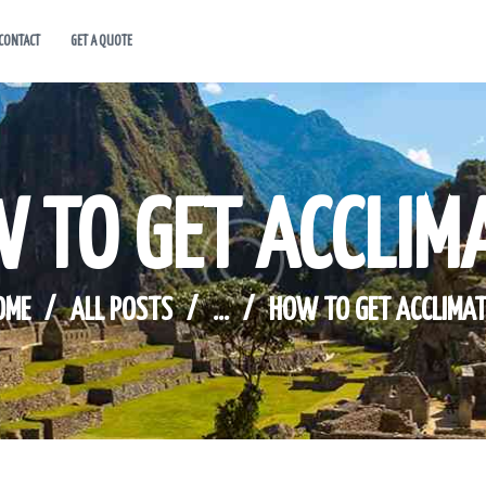
CONTACT
GET A QUOTE
HOME
ABOUT US
HOT DEALS
 TO GET ACCLIM
CONTACT
GET A QUOTE
OME
ALL POSTS
...
HOW TO GET ACCLIMAT