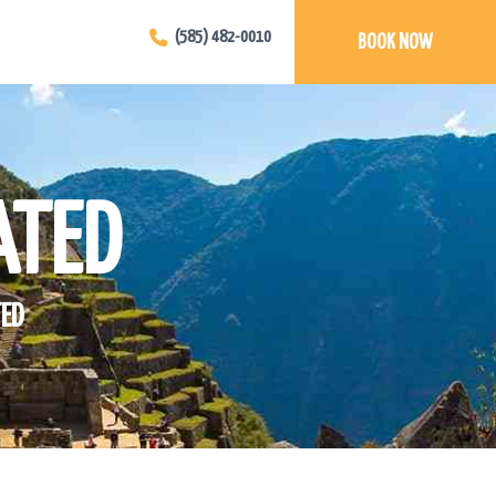
(585) 482-0010
BOOK NOW
ATED
ED