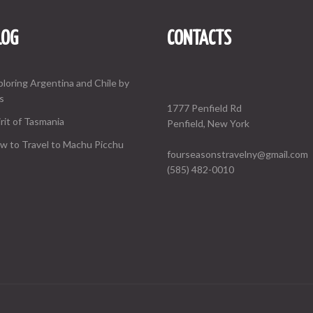
LOG
CONTACTS
ploring Argentina and Chile by
s
1777 Penfield Rd
rit of Tasmania
Penfield, New York
w to Travel to Machu Picchu
fourseasonstravelny@gmail.com
(585) 482-0010