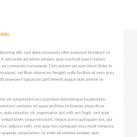
VIEWS
ipiscing elit, sed diam nonummy nibh euismod tincidunt ut
Ut wisi enim ad minim veniam, quis nostrud exerci tation
 ex ea commodo consequat. Duis autem vel eum iriure dolor in
sequat, vel illum dolore eu feugiat nulla facilisis at vero eros
dit praesent luptatum zzril delenit augue duis dolore te
error sit voluptatem accusantium doloremque laudantium,
ventore veritatis et quasi architecto beatae vitae dicta
 quia voluptas sit, aspernatur aut odit aut fugit, sed quia
e voluptatem sequi nesciunt, neque porro quisquam est, qui
etur, adipisci velit, sed quia non numquam eius modi tempora
m quaerat voluptatem. ut enim ad minima veniam, quis