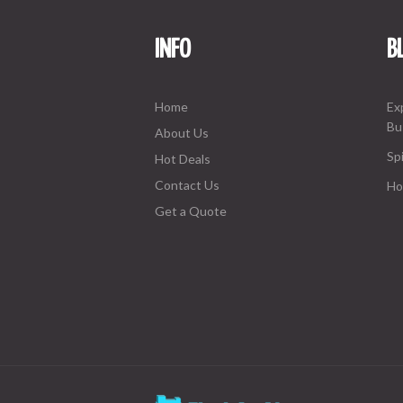
INFO
B
Home
Ex
Bu
About Us
Spi
Hot Deals
Contact Us
Ho
Get a Quote