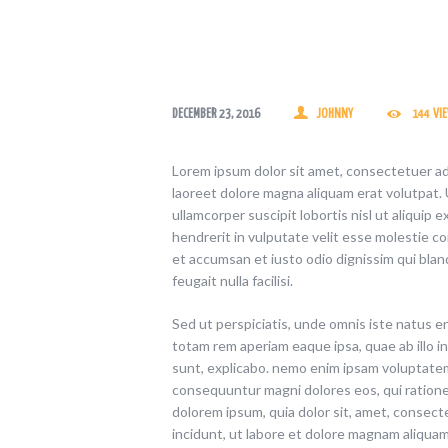
DECEMBER 23, 2016
JOHNNY
144
VI
Lorem ipsum dolor sit amet, consectetuer ad
laoreet dolore magna aliquam erat volutpat. 
ullamcorper suscipit lobortis nisl ut aliquip
hendrerit in vulputate velit esse molestie con
et accumsan et iusto odio dignissim qui blan
feugait nulla facilisi.
Sed ut perspiciatis, unde omnis iste natus 
totam rem aperiam eaque ipsa, quae ab illo in
sunt, explicabo. nemo enim ipsam voluptatem,
consequuntur magni dolores eos, qui ration
dolorem ipsum, quia dolor sit, amet, consect
incidunt, ut labore et dolore magnam aliqua