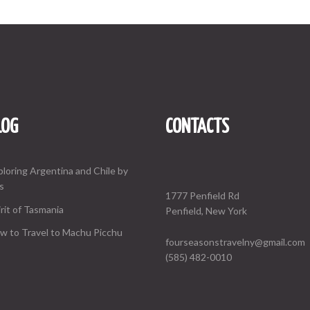
LOG
CONTACTS
ploring Argentina and Chile by
s
1777 Penfield Rd
rit of Tasmania
Penfield, New York
w to Travel to Machu Picchu
fourseasonstravelny@gmail.com
(585) 482-0010