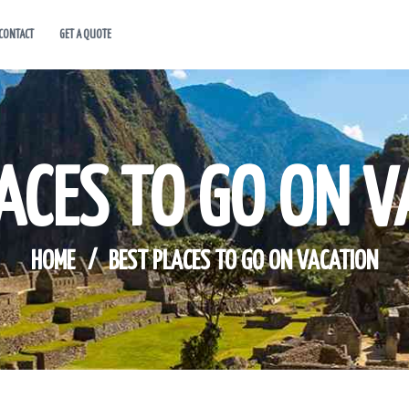
CONTACT
GET A QUOTE
HOME
ABOUT US
HOT DEALS
ACES TO GO ON 
CONTACT
GET A QUOTE
HOME
BEST PLACES TO GO ON VACATION