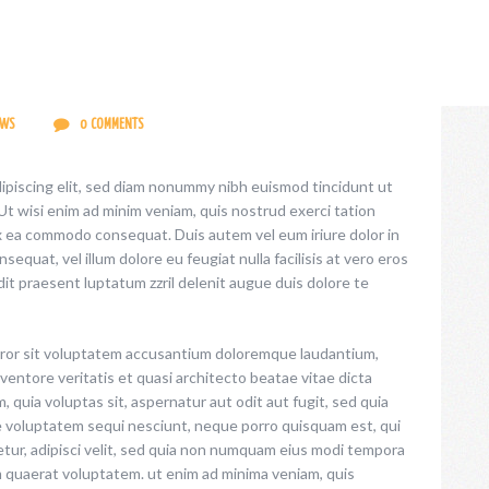
EWS
0
COMMENTS
ipiscing elit, sed diam nonummy nibh euismod tincidunt ut
Ut wisi enim ad minim veniam, quis nostrud exerci tation
 ex ea commodo consequat. Duis autem vel eum iriure dolor in
sequat, vel illum dolore eu feugiat nulla facilisis at vero eros
dit praesent luptatum zzril delenit augue duis dolore te
error sit voluptatem accusantium doloremque laudantium,
ventore veritatis et quasi architecto beatae vitae dicta
 quia voluptas sit, aspernatur aut odit aut fugit, sed quia
e voluptatem sequi nesciunt, neque porro quisquam est, qui
etur, adipisci velit, sed quia non numquam eius modi tempora
m quaerat voluptatem. ut enim ad minima veniam, quis