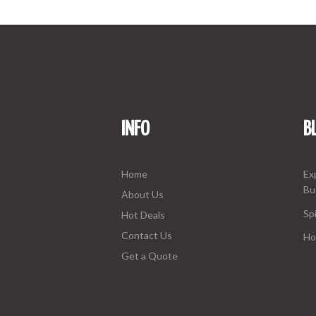
INFO
B
Home
Ex
Bu
About Us
Spi
Hot Deals
Contact Us
Ho
Get a Quote