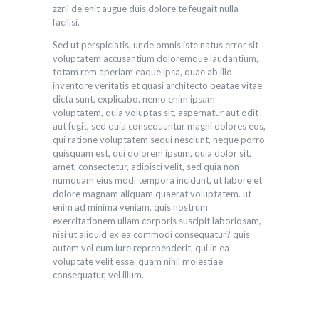
zzril delenit augue duis dolore te feugait nulla
facilisi.
Sed ut perspiciatis, unde omnis iste natus error sit
voluptatem accusantium doloremque laudantium,
totam rem aperiam eaque ipsa, quae ab illo
inventore veritatis et quasi architecto beatae vitae
dicta sunt, explicabo. nemo enim ipsam
voluptatem, quia voluptas sit, aspernatur aut odit
aut fugit, sed quia consequuntur magni dolores eos,
qui ratione voluptatem sequi nesciunt, neque porro
quisquam est, qui dolorem ipsum, quia dolor sit,
amet, consectetur, adipisci velit, sed quia non
numquam eius modi tempora incidunt, ut labore et
dolore magnam aliquam quaerat voluptatem. ut
enim ad minima veniam, quis nostrum
exercitationem ullam corporis suscipit laboriosam,
nisi ut aliquid ex ea commodi consequatur? quis
autem vel eum iure reprehenderit, qui in ea
voluptate velit esse, quam nihil molestiae
consequatur, vel illum.