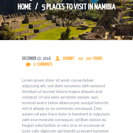
HOME
5 PLACES TO VISIT IN NAMIBIA
DECEMBER 23, 2016
JOHNNY
247
VIEWS
0
COMMENTS
Lorem ipsum dolor sit amet, consectetuer
adipiscing elit, sed diam nonummy nibh euismod
tincidunt ut laoreet dolore magna aliquam erat
volutpat. Ut wisi enim ad minim veniam, quis
nostrud exerci tation ullamcorper suscipit lobortis
nisl ut aliquip ex ea commodo consequat. Duis
autem vel eum iriure dolor in hendrerit in vulputate
velit esse molestie consequat, vel illum dolore eu
feugiat nulla facilisis at vero eros et accumsan et
iusto odio dignissim qui blandit praesent luptatum