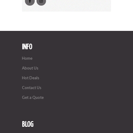
INFO
Home
About Us
Hot Deals
Contact Us
Get a Quote
BLOG