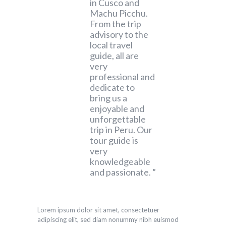
in Cusco and
Machu Picchu.
From the trip
advisory to the
local travel
guide, all are
very
professional and
dedicate to
bring us a
enjoyable and
unforgettable
trip in Peru. Our
tour guide is
very
knowledgeable
and passionate.
Lorem ipsum dolor sit amet, consectetuer
adipiscing elit, sed diam nonummy nibh euismod