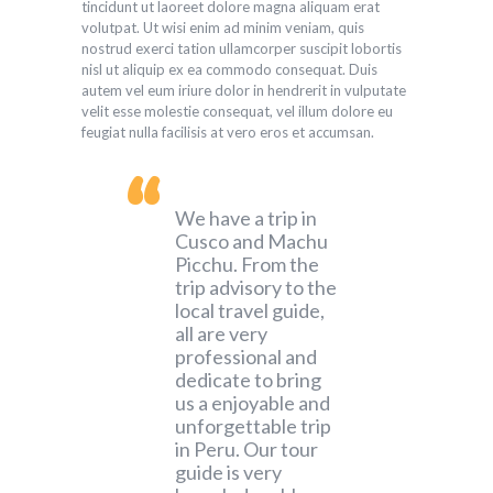
tincidunt ut laoreet dolore magna aliquam erat
volutpat. Ut wisi enim ad minim veniam, quis
nostrud exerci tation ullamcorper suscipit lobortis
nisl ut aliquip ex ea commodo consequat. Duis
autem vel eum iriure dolor in hendrerit in vulputate
velit esse molestie consequat, vel illum dolore eu
feugiat nulla facilisis at vero eros et accumsan.
We have a trip in
Cusco and Machu
Picchu. From the
trip advisory to the
local travel guide,
all are very
professional and
dedicate to bring
us a enjoyable and
unforgettable trip
in Peru. Our tour
guide is very