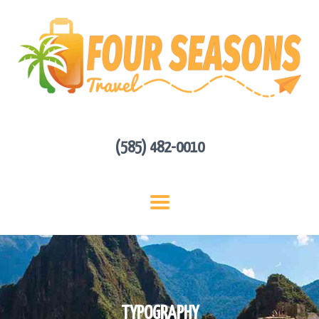
HOME
ABOUT US
HOT DEALS
CONTACT
GET A QUOTE
(585) 482-0010
TYPOGRAPHY