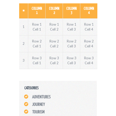
COLUMN
COLUMN
COLUMN
COLUMN
#
1
2
3
4
Row 1
Row 1
Row 1
Row 1
1
Cell 1
Cell 2
Cell 3
Cell 4
Row 2
Row 2
Row 2
Row 2
2
Cell 1
Cell 2
Cell 3
Cell 4
Row 3
Row 3
Row 3
Row 3
3
Cell 1
Cell 2
Cell 3
Cell 4
CATEGORIES
ADVENTURES
JOURNEY
TOURISM