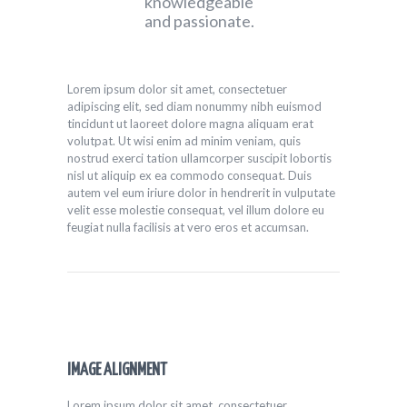
knowledgeable
and passionate.
Lorem ipsum dolor sit amet, consectetuer
adipiscing elit, sed diam nonummy nibh euismod
tincidunt ut laoreet dolore magna aliquam erat
volutpat. Ut wisi enim ad minim veniam, quis
nostrud exerci tation ullamcorper suscipit lobortis
nisl ut aliquip ex ea commodo consequat. Duis
autem vel eum iriure dolor in hendrerit in vulputate
velit esse molestie consequat, vel illum dolore eu
feugiat nulla facilisis at vero eros et accumsan.
IMAGE ALIGNMENT
Lorem ipsum dolor sit amet, consectetuer